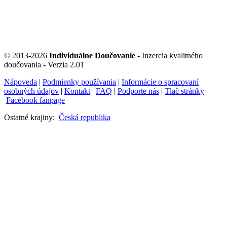
© 2013-2026
Individuálne Doučovanie
- Inzercia kvalitného
doučovania - Verzia 2.01
Nápoveda
|
Podmienky používania
|
Informácie o spracovaní
osobných údajov
|
Kontakt
|
FAQ
|
Podporte nás
|
Tlač stránky
|
Facebook fanpage
Ostatné krajiny:
Česká republika