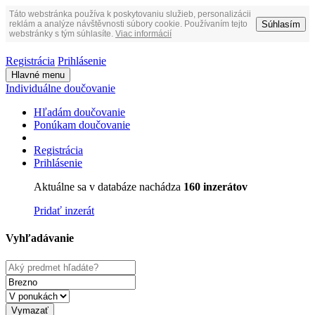
Táto webstránka používa k poskytovaniu služieb, personalizácii
Súhlasím
reklám a analýze návštěvnosti súbory cookie. Používaním tejto
webstránky s tým súhlasíte.
Viac informácií
Registrácia
Prihlásenie
Hlavné menu
Individuálne doučovanie
Hľadám doučovanie
Ponúkam doučovanie
Registrácia
Prihlásenie
Aktuálne sa v databáze nachádza
160 inzerátov
Pridať inzerát
Vyhľadávanie
Vymazať