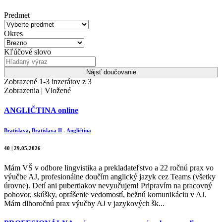
Predmet
Okres
Kľúčové slovo
Nájsť doučovanie
Zobrazené 1-3 inzerátov z 3
Zobrazenia | Vložené
ANGLIČTINA online
Bratislava
,
Bratislava II
-
Angličtina
40 | 29.05.2026
Mám VŠ v odbore lingvistika a prekladateľstvo a 22 ročnú prax vo
výučbe AJ, profesionálne doučím anglický jazyk cez Teams (všetky
úrovne). Detí ani pubertiakov nevyučujem! Pripravím na pracovný
pohovor, skúšky, oprášenie vedomostí, bežnú komunikáciu v AJ.
Mám dlhoročnú prax výučby AJ v jazykových šk...