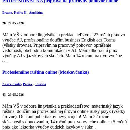
PROFESIONÁLNA príprava na pracovný pohovor online
Brezno
,
Košice II
-
Angličtina
26 | 29.05.2026
Mám VŠ v odbore lingvistika a prekladateľstvo a 22 ročnú prax vo
výučbe AJ, profesionálne doučím business English cez Teams
(všetky úrovne). Pripravím na pracovný pohovor, oprášenie
vedomostí, obchodnu komunikáciu v AJ. Mám dlhoročnú prax
výučby AJ v jazykových školách. Mam 14 rocnu prax vo výučbe
o...
Profesionálne ruština online (Moskovčanka)
Košice-okolie
,
Prešov
-
Ruština
43 | 29.05.2026
Mám VŠ v odbore lingvistika a prekladateľstvo, materinský jazyk
ruština, doučím na profesionálnej úrovni online ruský jazyk (všetky
úrovne). Detí ani pubertiakov nevyučujem! Mam 22 ročné
skúsenosti s doucovanim, 14 ročnú prax vo vyucbe online a 5 ročnú
prax ako lektorka výučby cudzích jazykov v súkr...