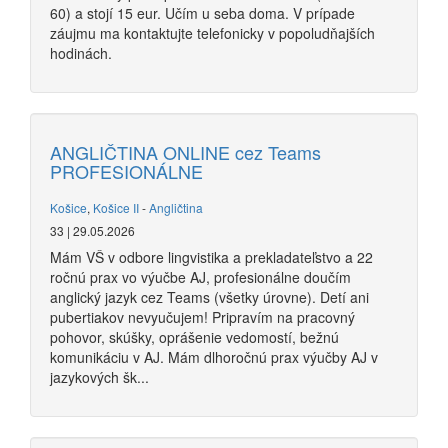
60) a stojí 15 eur. Učím u seba doma. V prípade
záujmu ma kontaktujte telefonicky v popoludňajších
hodinách.
ANGLIČTINA ONLINE cez Teams
PROFESIONÁLNE
Košice
,
Košice II
-
Angličtina
33 | 29.05.2026
Mám VŠ v odbore lingvistika a prekladateľstvo a 22
ročnú prax vo výučbe AJ, profesionálne doučím
anglický jazyk cez Teams (všetky úrovne). Detí ani
pubertiakov nevyučujem! Pripravím na pracovný
pohovor, skúšky, oprášenie vedomostí, bežnú
komunikáciu v AJ. Mám dlhoročnú prax výučby AJ v
jazykových šk...