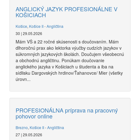
ANGLICKÝ JAZYK PROFESIONÁLNE V
KOŠICIACH
Košice
,
Košice II
-
Angličtina
30 | 29.05.2026
Mám VŠ a 22 ročné skúsenosti s doučovaním. Mám
dlhoročnú prax ako lektorka výučby cudzích jazykov v
súkromných jazykových školách. Doučujem všeobecnú
a obchodnú angličtinu. Ponúkam doučovanie
anglického jazyka v Košiciach u študenta a iba na
sídlisku Dargovských hrdinov/Ťahanovce/ Mier (všetky
úrovn...
PROFESIONÁLNA príprava na pracovný
pohovor online
Brezno
,
Košice II
-
Angličtina
27 | 29.05.2026