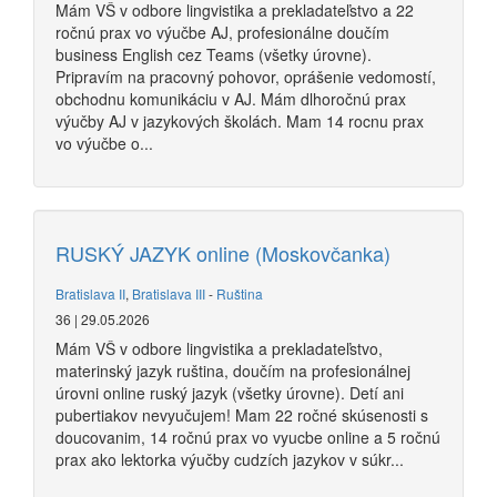
Mám VŠ v odbore lingvistika a prekladateľstvo a 22
ročnú prax vo výučbe AJ, profesionálne doučím
business English cez Teams (všetky úrovne).
Pripravím na pracovný pohovor, oprášenie vedomostí,
obchodnu komunikáciu v AJ. Mám dlhoročnú prax
výučby AJ v jazykových školách. Mam 14 rocnu prax
vo výučbe o...
RUSKÝ JAZYK online (Moskovčanka)
Bratislava II
,
Bratislava III
-
Ruština
36 | 29.05.2026
Mám VŠ v odbore lingvistika a prekladateľstvo,
materinský jazyk ruština, doučím na profesionálnej
úrovni online ruský jazyk (všetky úrovne). Detí ani
pubertiakov nevyučujem! Mam 22 ročné skúsenosti s
doucovanim, 14 ročnú prax vo vyucbe online a 5 ročnú
prax ako lektorka výučby cudzích jazykov v súkr...