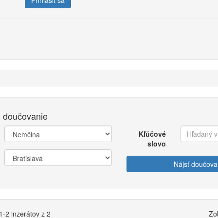
Prihlásiť sa
 doučovanie
Kľúčové
slovo
Nájsť doučova
-2 inzerátov z 2
Zo