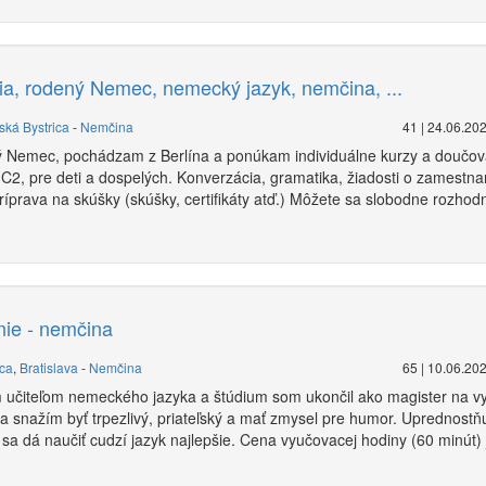
ia, rodený Nemec, nemecký jazyk, nemčina, ...
ská Bystrica
-
Nemčina
41 | 24.06.20
 Nemec, pochádzam z Berlína a ponúkam individuálne kurzy a doučov
C2, pre deti a dospelých. Konverzácia, gramatika, žiadosti o zamestna
ríprava na skúšky (skúšky, certifikáty atď.) Môžete sa slobodne rozhod
ie - nemčina
ica
,
Bratislava
-
Nemčina
65 | 10.06.20
 učiteľom nemeckého jazyka a štúdium som ukončil ako magister na vys
a snažím byť trpezlivý, priateľský a mať zmysel pre humor. Uprednost
k sa dá naučiť cudzí jazyk najlepšie. Cena vyučovacej hodiny (60 minút)