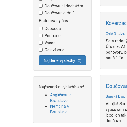
Doučovateľ dochádza
Doučovanie detí
Preferovaný čas
Koverzac
Doobeda
Celá SR
,
Ban
Poobede
Som rodený
Večer
Úrovne: A1-
Cez víkend
pohovory, p
naučiť. Te...
Nájdené výsledky (2)
Doučovan
Najčastejšie vyhľadávané
Angličtina v
Banská Bystr
Bratislave
Ahojte! Som
Nemčina v
vyučovaní s
Bratislave
lebo len ta
doučova...