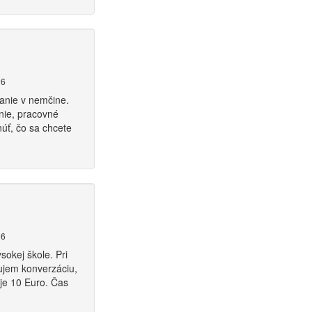
26
anie v nemčine.
nie, pracovné
núť, čo sa chcete
26
okej škole. Pri
ňujem konverzáciu,
 je 10 Euro. Čas