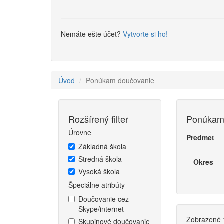
Nemáte ešte účet?
Vytvorte si ho!
Úvod
Ponúkam doučovanie
Rozšírený filter
Ponúkam
Úrovne
Predmet
Základná škola
Stredná škola
Okres
Vysoká škola
Špeciálne atribúty
Doučovanie cez
Skype/internet
Zobrazené 1
Skupinové doučovanie