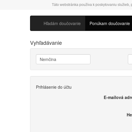
Táto webstránka používa k poskytovaniu služieb, p
Hľadám doučovanie
Ponúkam doučovanie
Vyhľadávanie
Prihlásenie do účtu
E-mailová adr
He