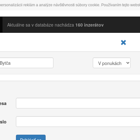
ersonalizácii reklám a analýze návštěvnosti súbory cookie. Používaním tejto webst
Aktuálne sa v databáze nachádza
160 inzerátov
esa
slo