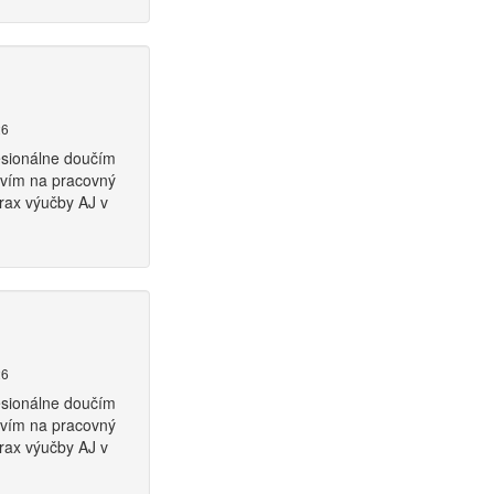
26
fesionálne doučím
ravím na pracovný
rax výučby AJ v
26
fesionálne doučím
ravím na pracovný
rax výučby AJ v