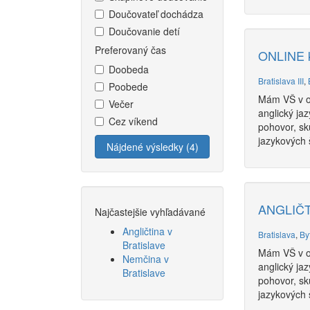
Doučovateľ dochádza
Doučovanie detí
Preferovaný čas
ONLINE k
Doobeda
Bratislava III
,
Poobede
Mám VŠ v od
Večer
anglický ja
Cez víkend
pohovor, sk
jazykových š
Nájdené výsledky (4)
ANGLIČTI
Najčastejšie vyhľadávané
Angličtina v
Bratislava
,
By
Bratislave
Mám VŠ v od
Nemčina v
anglický ja
Bratislave
pohovor, sk
jazykových š