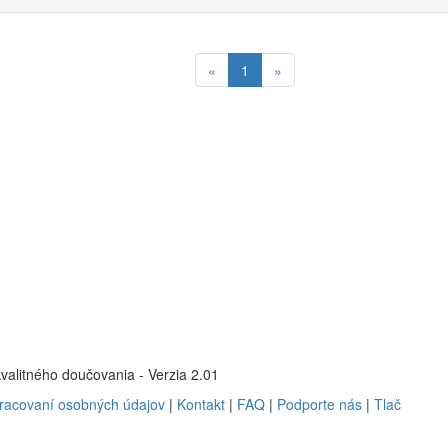
«
1
»
kvalitného doučovania - Verzia 2.01
pracovaní osobných údajov
|
Kontakt
|
FAQ
|
Podporte nás
|
Tlač