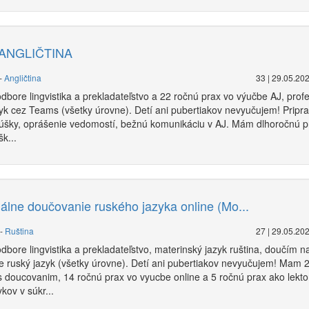
ANGLIČTINA
-
Angličtina
33 | 29.05.20
bore lingvistika a prekladateľstvo a 22 ročnú prax vo výučbe AJ, pro
zyk cez Teams (všetky úrovne). Detí ani pubertiakov nevyučujem! Prip
úšky, oprášenie vedomostí, bežnú komunikáciu v AJ. Mám dlhoročnú p
k...
álne doučovanie ruského jazyka online (Mo...
-
Ruština
27 | 29.05.20
bore lingvistika a prekladateľstvo, materinský jazyk ruština, doučím n
ne ruský jazyk (všetky úrovne). Detí ani pubertiakov nevyučujem! Mam 
s doucovanim, 14 ročnú prax vo vyucbe online a 5 ročnú prax ako lekt
kov v súkr...