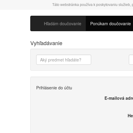
Táto webstránka používa k poskytovaniu služieb, p
Hľadám doučovanie
Ponúkam doučovanie
Vyhľadávanie
Prihlásenie do účtu
E-mailová adr
He