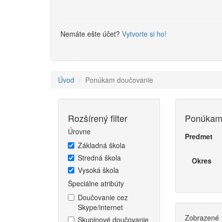
Nemáte ešte účet?
Vytvorte si ho!
Úvod
Ponúkam doučovanie
Rozšírený filter
Ponúkam
Úrovne
Predmet
Základná škola
Stredná škola
Okres
Vysoká škola
Špeciálne atribúty
Doučovanie cez
Skype/internet
Zobrazené 1
Skupinové doučovanie