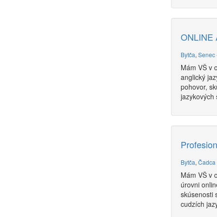
ONLINE 
Bytča
,
Senec
Mám VŠ v od
anglický ja
pohovor, sk
jazykových š
Profesion
Bytča
,
Čadca
Mám VŠ v od
úrovni onli
skúsenosti 
cudzích jazy