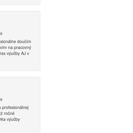
26
fesionálne doučím
ravím na pracovný
rax výučby AJ v
26
a profesionálnej
22 ročné
orka výučby