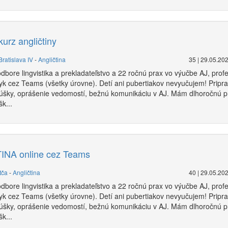
urz angličtiny
Bratislava IV
-
Angličtina
35 | 29.05.20
bore lingvistika a prekladateľstvo a 22 ročnú prax vo výučbe AJ, pro
zyk cez Teams (všetky úrovne). Detí ani pubertiakov nevyučujem! Prip
úšky, oprášenie vedomostí, bežnú komunikáciu v AJ. Mám dlhoročnú p
k...
NA online cez Teams
tča
-
Angličtina
40 | 29.05.20
bore lingvistika a prekladateľstvo a 22 ročnú prax vo výučbe AJ, pro
zyk cez Teams (všetky úrovne). Detí ani pubertiakov nevyučujem! Prip
úšky, oprášenie vedomostí, bežnú komunikáciu v AJ. Mám dlhoročnú p
k...