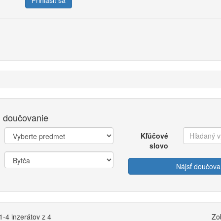
Prihlásiť sa
 doučovanie
Kľúčové
slovo
Nájsť doučova
-4 inzerátov z 4
Zo