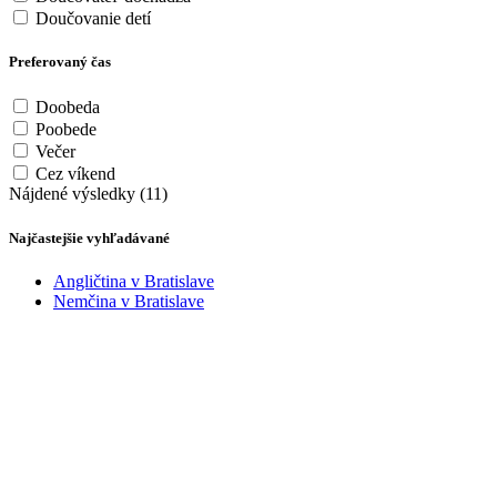
Doučovanie detí
Preferovaný čas
Doobeda
Poobede
Večer
Cez víkend
Nájdené výsledky (11)
Najčastejšie vyhľadávané
Angličtina v Bratislave
Nemčina v Bratislave