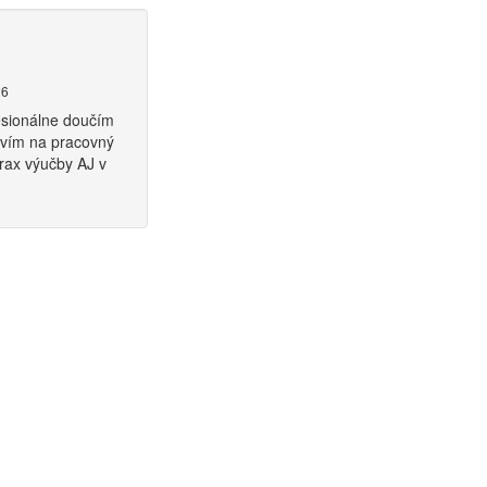
26
fesionálne doučím
ravím na pracovný
rax výučby AJ v