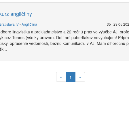
urz angličtiny
Bratislava IV
-
Angličtina
35 | 29.05.20
bore lingvistika a prekladateľstvo a 22 ročnú prax vo výučbe AJ, pro
zyk cez Teams (všetky úrovne). Detí ani pubertiakov nevyučujem! Prip
úšky, oprášenie vedomostí, bežnú komunikáciu v AJ. Mám dlhoročnú p
k...
«
1
»