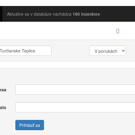
Aktuálne sa v databáze nachádza
160 inzerátov
esa
slo
Prihlásiť sa