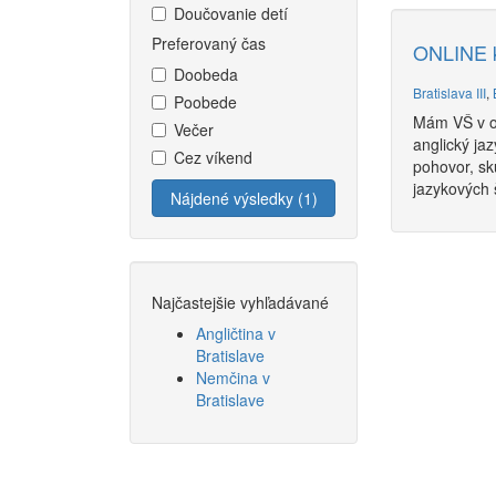
Doučovanie detí
Preferovaný čas
ONLINE k
Doobeda
Bratislava III
,
Poobede
Mám VŠ v od
Večer
anglický ja
Cez víkend
pohovor, sk
jazykových š
Nájdené výsledky (1)
Najčastejšie vyhľadávané
Angličtina v
Bratislave
Nemčina v
Bratislave