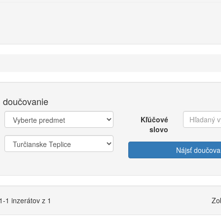
 doučovanie
Kľúčové
slovo
Nájsť doučova
-1 inzerátov z 1
Zo