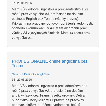
37 | 29.05.2026
Mám VŠ v odbore lingvistika a prekladateľstvo a 22
ročnú prax vo výučbe AJ, profesionálne doučím
business English cez Teams (všetky úrovne).
Pripravím na pracovný pohovor, oprášenie vedomostí,
obchodnu komunikáciu v AJ. Mám dlhoročnú prax
výučby AJ v jazykových školách. Mam 14 rocnu prax
vo výučbe o...
PROFESIONÁLNE online angličtina cez
Teams
Celá SR
,
Pezinok
-
Angličtina
35 | 29.05.2026
Mám VŠ v odbore lingvistika a prekladateľstvo a 22
ročnú prax vo výučbe AJ, profesionálne doučím
anglický jazyk cez Teams (všetky úrovne). Detí ani
pubertiakov nevyučujem! Pripravím na pracovný
pohovor, skúšky, oprášenie vedomostí, bežnú