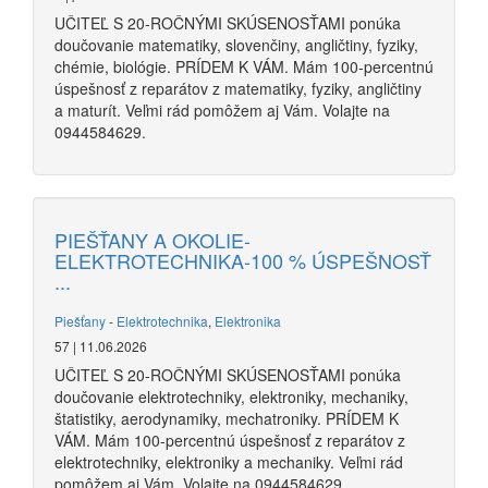
UČITEĽ S 20-ROČNÝMI SKÚSENOSŤAMI ponúka
doučovanie matematiky, slovenčiny, angličtiny, fyziky,
chémie, biológie. PRÍDEM K VÁM. Mám 100-percentnú
úspešnosť z reparátov z matematiky, fyziky, angličtiny
a maturít. Veľmi rád pomôžem aj Vám. Volajte na
0944584629.
PIEŠŤANY A OKOLIE-
ELEKTROTECHNIKA-100 % ÚSPEŠNOSŤ
...
Piešťany
-
Elektrotechnika
,
Elektronika
57 | 11.06.2026
UČITEĽ S 20-ROČNÝMI SKÚSENOSŤAMI ponúka
doučovanie elektrotechniky, elektroniky, mechaniky,
štatistiky, aerodynamiky, mechatroniky. PRÍDEM K
VÁM. Mám 100-percentnú úspešnosť z reparátov z
elektrotechniky, elektroniky a mechaniky. Veľmi rád
pomôžem aj Vám. Volajte na 0944584629.