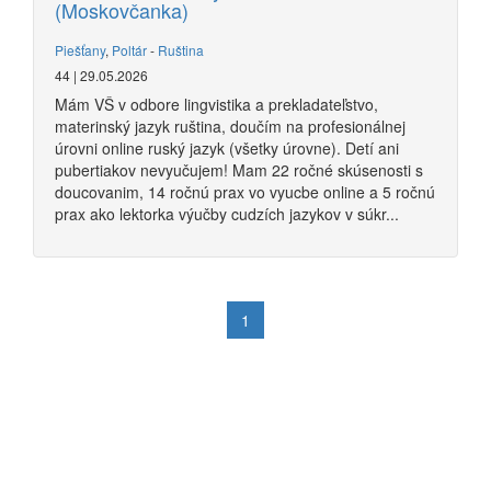
(Moskovčanka)
Piešťany
,
Poltár
-
Ruština
44 | 29.05.2026
Mám VŠ v odbore lingvistika a prekladateľstvo,
materinský jazyk ruština, doučím na profesionálnej
úrovni online ruský jazyk (všetky úrovne). Detí ani
pubertiakov nevyučujem! Mam 22 ročné skúsenosti s
doucovanim, 14 ročnú prax vo vyucbe online a 5 ročnú
prax ako lektorka výučby cudzích jazykov v súkr...
1