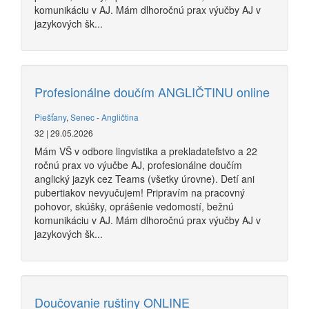
komunikáciu v AJ. Mám dlhoročnú prax výučby AJ v
jazykových šk...
Profesionálne doučím ANGLIČTINU online
Piešťany
,
Senec
-
Angličtina
32 | 29.05.2026
Mám VŠ v odbore lingvistika a prekladateľstvo a 22
ročnú prax vo výučbe AJ, profesionálne doučím
anglický jazyk cez Teams (všetky úrovne). Detí ani
pubertiakov nevyučujem! Pripravím na pracovný
pohovor, skúšky, oprášenie vedomostí, bežnú
komunikáciu v AJ. Mám dlhoročnú prax výučby AJ v
jazykových šk...
Doučovanie ruštiny ONLINE