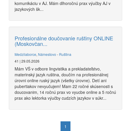
komunikáciu v AJ. Mám dlhoročnú prax výučby AJ v
jazykových šk...
Profesionálne doučovanie ruštiny ONLINE
(Moskovčan...
Medzilaborce
,
Námestovo
-
Ruština
41 | 29.05.2026
Mám VŠ v odbore lingvistika a prekladateľstvo,
materinský jazyk ruština, doučím na profesionálnej
úrovni online ruský jazyk (všetky úrovne). Detí ani
pubertiakov nevyučujem! Mam 22 ročné skúsenosti s
doucovanim, 14 ročnú prax vo vyucbe online a 5 ročnú
prax ako lektorka výučby cudzích jazykov v súkr...
1