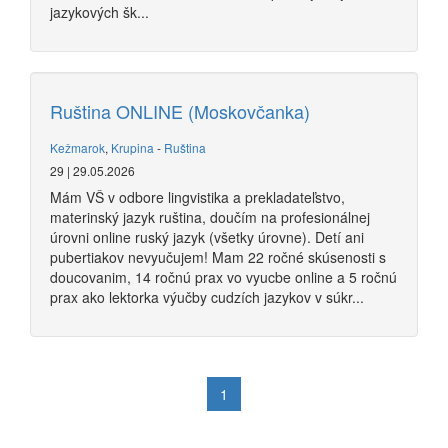
jazykových šk...
Ruština ONLINE (Moskovčanka)
Kežmarok
,
Krupina
-
Ruština
29 | 29.05.2026
Mám VŠ v odbore lingvistika a prekladateľstvo,
materinský jazyk ruština, doučím na profesionálnej
úrovni online ruský jazyk (všetky úrovne). Detí ani
pubertiakov nevyučujem! Mam 22 ročné skúsenosti s
doucovanim, 14 ročnú prax vo vyucbe online a 5 ročnú
prax ako lektorka výučby cudzích jazykov v súkr...
1