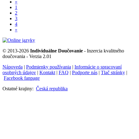
«
1
2
3
4
»
© 2013-2026
Individuálne Doučovanie
- Inzercia kvalitného
doučovania - Verzia 2.01
Nápoveda
|
Podmienky používania
|
Informácie o spracovaní
osobných údajov
|
Kontakt
|
FAQ
|
Podporte nás
|
Tlač stránky
|
Facebook fanpage
Ostatné krajiny:
Česká republika