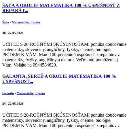
ŠAĽA A OKOLIE-MATEMATIKA-100 % ÚSPEŠNOSŤ Z
REPARÁT...
Šaľa
-
Matematika
,
Fyzika
48 | 27.05.2026
UČITEĽ S 20-ROČNÝMI SKÚSENOSŤAMI ponúka doučovanie
matematiky, slovenčiny, angličtiny, fyziky, chémie, biológie.
PRÍDEM K VÁM. Mám 100-percentnú úspešnosť z reparátov z
matematiky, fyziky, angličtiny a maturít. Veľmi rád pomôžem aj
Vám. Volajte na 0944584629.
GALANTA, SEREĎ A OKOLIE-MATEMATIKA-100 %
ÚSPEŠNOSŤ...
Galanta
-
Matematika
,
Fyzika
54 | 27.05.2026
UČITEĽ S 20-ROČNÝMI SKÚSENOSŤAMI ponúka doučovanie
matematiky, slovenčiny, angličtiny, fyziky, chémie, biológie.
PRÍDEM K VÁM. Mám 100-percentnú úspešnosť z reparátov z