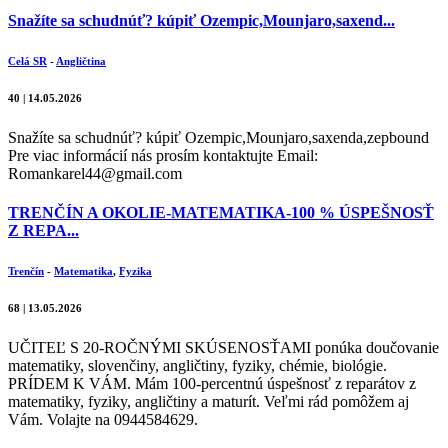
Snažíte sa schudnúť? kúpiť Ozempic,Mounjaro,saxend...
Celá SR
-
Angličtina
40 | 14.05.2026
Snažíte sa schudnúť? kúpiť Ozempic,Mounjaro,saxenda,zepbound
Pre viac informácií nás prosím kontaktujte Email:
Romankarel44@gmail.com
TRENČÍN A OKOLIE-MATEMATIKA-100 % ÚSPEŠNOSŤ
Z REPA...
Trenčín
-
Matematika
,
Fyzika
68 | 13.05.2026
UČITEĽ S 20-ROČNÝMI SKÚSENOSŤAMI ponúka doučovanie
matematiky, slovenčiny, angličtiny, fyziky, chémie, biológie.
PRÍDEM K VÁM. Mám 100-percentnú úspešnosť z reparátov z
matematiky, fyziky, angličtiny a maturít. Veľmi rád pomôžem aj
Vám. Volajte na 0944584629.