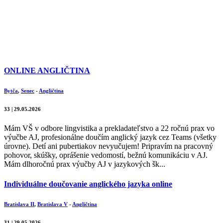
ONLINE ANGLIČTINA
Bytča
,
Senec
-
Angličtina
33 | 29.05.2026
Mám VŠ v odbore lingvistika a prekladateľstvo a 22 ročnú prax vo
výučbe AJ, profesionálne doučím anglický jazyk cez Teams (všetky
úrovne). Detí ani pubertiakov nevyučujem! Pripravím na pracovný
pohovor, skúšky, oprášenie vedomostí, bežnú komunikáciu v AJ.
Mám dlhoročnú prax výučby AJ v jazykových šk...
Individuálne doučovanie anglického jazyka online
Bratislava II
,
Bratislava V
-
Angličtina
31 | 29.05.2026