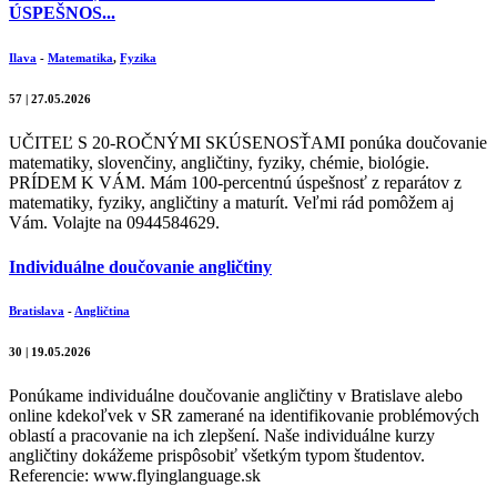
ÚSPEŠNOS...
Ilava
-
Matematika
,
Fyzika
57 | 27.05.2026
UČITEĽ S 20-ROČNÝMI SKÚSENOSŤAMI ponúka doučovanie
matematiky, slovenčiny, angličtiny, fyziky, chémie, biológie.
PRÍDEM K VÁM. Mám 100-percentnú úspešnosť z reparátov z
matematiky, fyziky, angličtiny a maturít. Veľmi rád pomôžem aj
Vám. Volajte na 0944584629.
Individuálne doučovanie angličtiny
Bratislava
-
Angličtina
30 | 19.05.2026
Ponúkame individuálne doučovanie angličtiny v Bratislave alebo
online kdekoľvek v SR zamerané na identifikovanie problémových
oblastí a pracovanie na ich zlepšení. Naše individuálne kurzy
angličtiny dokážeme prispôsobiť všetkým typom študentov.
Referencie: www.flyinglanguage.sk