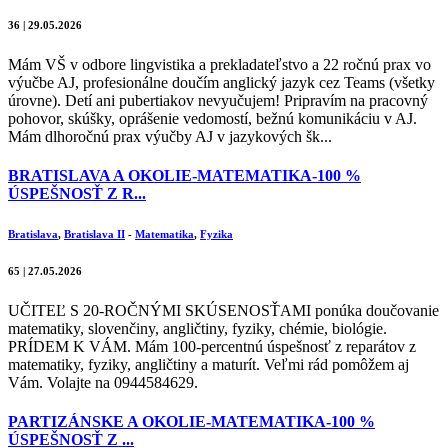
36 | 29.05.2026
Mám VŠ v odbore lingvistika a prekladateľstvo a 22 ročnú prax vo
výučbe AJ, profesionálne doučím anglický jazyk cez Teams (všetky
úrovne). Detí ani pubertiakov nevyučujem! Pripravím na pracovný
pohovor, skúšky, oprášenie vedomostí, bežnú komunikáciu v AJ.
Mám dlhoročnú prax výučby AJ v jazykových šk...
BRATISLAVA A OKOLIE-MATEMATIKA-100 %
ÚSPEŠNOSŤ Z R...
Bratislava
,
Bratislava II
-
Matematika
,
Fyzika
65 | 27.05.2026
UČITEĽ S 20-ROČNÝMI SKÚSENOSŤAMI ponúka doučovanie
matematiky, slovenčiny, angličtiny, fyziky, chémie, biológie.
PRÍDEM K VÁM. Mám 100-percentnú úspešnosť z reparátov z
matematiky, fyziky, angličtiny a maturít. Veľmi rád pomôžem aj
Vám. Volajte na 0944584629.
PARTIZÁNSKE A OKOLIE-MATEMATIKA-100 %
ÚSPEŠNOSŤ Z ...