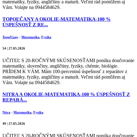
matematiky, fyziky, angličtiny a maturít. Veľmi rád pomôžem aj
Vám. Volajte na 0944584629.
TOPOĽČANY A OKOLIE-MATEMATIKA-100 %
ÚSPEŠNOSŤ Z RE...
Topoľčany
-
Matematika
,
Fyzika
54 | 27.05.2026
UČITEĽ S 20-ROČNÝMI SKÚSENOSŤAMI ponúka doučovanie
matematiky, slovenčiny, angličtiny, fyziky, chémie, biológie.
PRÍDEM K VÁM. Mám 100-percentnú úspešnosť z reparátov z
matematiky, fyziky, angličtiny a maturít. Veľmi rád pomôžem aj
Vám. Volajte na 0944584629.
NITRA A OKOLIE-MATEMATIKA-100 % ÚSPEŠNOSŤ Z
REPARÁ...
Nitra
-
Matematika
,
Fyzika
49 | 27.05.2026
UČITEĽ S 20-ROČNÝMI SKÚSENOSŤAMI ponúka doučovanie