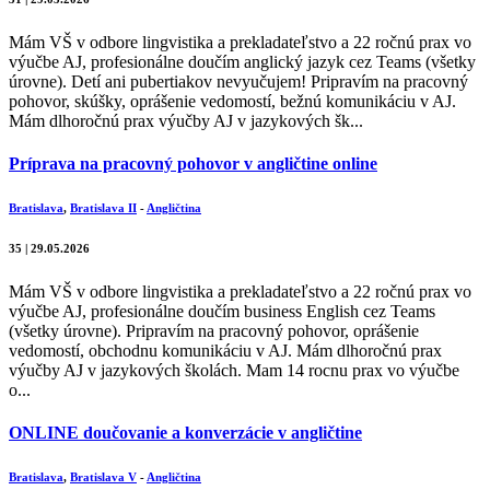
Mám VŠ v odbore lingvistika a prekladateľstvo a 22 ročnú prax vo
výučbe AJ, profesionálne doučím anglický jazyk cez Teams (všetky
úrovne). Detí ani pubertiakov nevyučujem! Pripravím na pracovný
pohovor, skúšky, oprášenie vedomostí, bežnú komunikáciu v AJ.
Mám dlhoročnú prax výučby AJ v jazykových šk...
Príprava na pracovný pohovor v angličtine online
Bratislava
,
Bratislava II
-
Angličtina
35 | 29.05.2026
Mám VŠ v odbore lingvistika a prekladateľstvo a 22 ročnú prax vo
výučbe AJ, profesionálne doučím business English cez Teams
(všetky úrovne). Pripravím na pracovný pohovor, oprášenie
vedomostí, obchodnu komunikáciu v AJ. Mám dlhoročnú prax
výučby AJ v jazykových školách. Mam 14 rocnu prax vo výučbe
o...
ONLINE doučovanie a konverzácie v angličtine
Bratislava
,
Bratislava V
-
Angličtina