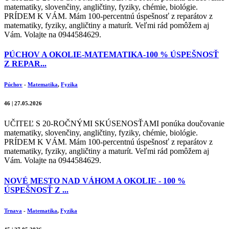
matematiky, slovenčiny, angličtiny, fyziky, chémie, biológie.
PRÍDEM K VÁM. Mám 100-percentnú úspešnosť z reparátov z
matematiky, fyziky, angličtiny a maturít. Veľmi rád pomôžem aj
Vám. Volajte na 0944584629.
PÚCHOV A OKOLIE-MATEMATIKA-100 % ÚSPEŠNOSŤ
Z REPAR...
Púchov
-
Matematika
,
Fyzika
46 | 27.05.2026
UČITEĽ S 20-ROČNÝMI SKÚSENOSŤAMI ponúka doučovanie
matematiky, slovenčiny, angličtiny, fyziky, chémie, biológie.
PRÍDEM K VÁM. Mám 100-percentnú úspešnosť z reparátov z
matematiky, fyziky, angličtiny a maturít. Veľmi rád pomôžem aj
Vám. Volajte na 0944584629.
NOVÉ MESTO NAD VÁHOM A OKOLIE - 100 %
ÚSPEŠNOSŤ Z ...
Trnava
-
Matematika
,
Fyzika