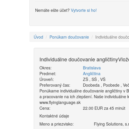
Nemáte ešte účet?
Vytvorte si ho!
Úvod
Ponúkam doučovanie
Individuálne doučo
Individuálne doučovanie angličtiny
Vlož
Okres:
Bratislava
Predmet:
Angličtina
Úroveň:
ZŠ
,
SŠ
,
VŠ
Preferovaný čas:
Doobeda
,
Poobede
,
Ve
Ponúkame individuálne doučovanie angličtiny v B
a pracovanie na ich zlepšení. Naše individuálne 
www.flyinglanguage.sk
Cena:
22.00 EUR za 45 minút
Kontaktné údaje
Meno a priezvisko:
Flying Solutions, s.r