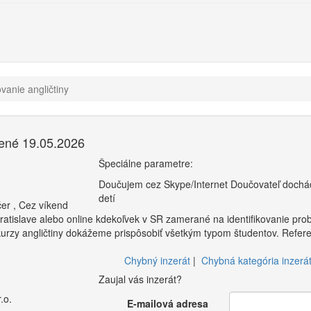
vanie angličtiny
ené 19.05.2026
Špeciálne parametre:
Doučujem cez Skype/Internet
Doučovateľ dochá
detí
čer
,
Cez víkend
ratislave alebo online kdekoľvek v SR zamerané na identifikovanie pro
kurzy angličtiny dokážeme prispôsobiť všetkým typom študentov. Refere
Chybný inzerát
|
Chybná kategória inzerá
Zaujal vás inzerát?
.o.
E-mailová adresa