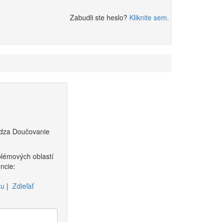
Zabudli ste heslo?
Kliknite sem.
dza
Doučovanie
blémových oblastí
ncie:
tu
|
Zdieľať