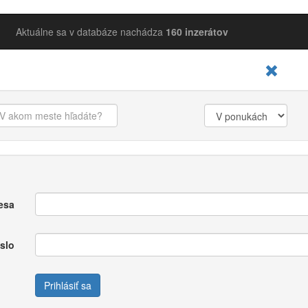
Aktuálne sa v databáze nachádza
160 inzerátov
esa
slo
Prihlásiť sa