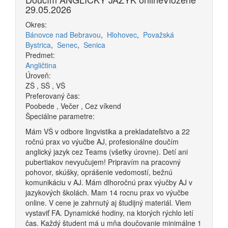
29.05.2026
Okres:
Bánovce nad Bebravou
,
Hlohovec
,
Považská
Bystrica
,
Senec
,
Senica
Predmet:
Angličtina
Úroveň:
ZŠ
,
SŠ
,
VŠ
Preferovaný čas:
Poobede
,
Večer
,
Cez víkend
Špeciálne parametre:
Mám VŠ v odbore lingvistika a prekladateľstvo a 22
ročnú prax vo výučbe AJ, profesionálne doučím
anglický jazyk cez Teams (všetky úrovne). Detí ani
pubertiakov nevyučujem! Pripravím na pracovný
pohovor, skúšky, oprášenie vedomostí, bežnú
komunikáciu v AJ. Mám dlhoročnú prax výučby AJ v
jazykových školách. Mam 14 rocnu prax vo výučbe
online. V cene je zahrnutý aj študijný materiál. Viem
vystaviť FA. Dynamické hodiny, na ktorých rýchlo letí
čas. Každý študent má u mňa doučovanie minimálne 1