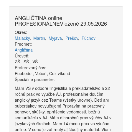
ANGLIČTINA online
PROFESIONÁLNE
Vložené 29.05.2026
Okres:
Malacky
,
Martin
,
Myjava
,
Prešov
,
Púchov
Predmet:
Angličtina
Úroveň:
ZŠ
,
SŠ
,
VŠ
Preferovaný čas:
Poobede
,
Večer
,
Cez víkend
Špeciálne parametre:
Mám VŠ v odbore lingvistika a prekladateľstvo a 22
ročnú prax vo výučbe AJ, profesionálne doučím
anglický jazyk cez Teams (všetky úrovne). Detí ani
pubertiakov nevyučujem! Pripravím na pracovný
pohovor, skúšky, oprášenie vedomostí, bežnú
komunikáciu v AJ. Mám dlhoročnú prax výučby AJ v
jazykových školách. Mam 14 rocnu prax vo výučbe
online. V cene je zahrnutý aj študijný materiál. Viem