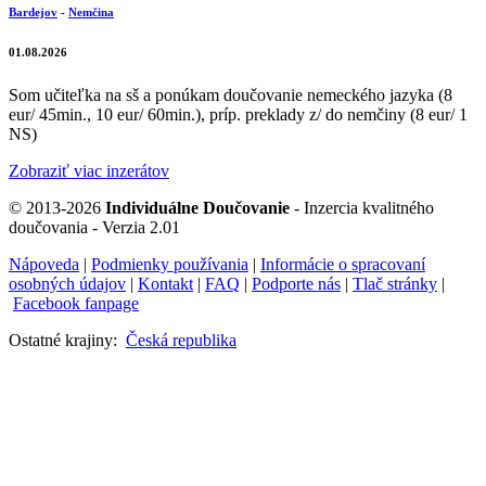
Bardejov
-
Nemčina
01.08.2026
Som učiteľka na sš a ponúkam doučovanie nemeckého jazyka (8
eur/ 45min., 10 eur/ 60min.), príp. preklady z/ do nemčiny (8 eur/ 1
NS)
Zobraziť viac inzerátov
© 2013-2026
Individuálne Doučovanie
- Inzercia kvalitného
doučovania - Verzia 2.01
Nápoveda
|
Podmienky používania
|
Informácie o spracovaní
osobných údajov
|
Kontakt
|
FAQ
|
Podporte nás
|
Tlač stránky
|
Facebook fanpage
Ostatné krajiny:
Česká republika