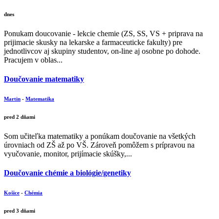
dnes
Ponukam doucovanie - lekcie chemie (ZS, SS, VS + priprava na
prijimacie skusky na lekarske a farmaceuticke fakulty) pre
jednotlivcov aj skupiny studentov, on-line aj osobne po dohode.
Pracujem v oblas...
Doučovanie matematiky
Martin
-
Matematika
pred 2 dňami
Som učiteľka matematiky a ponúkam doučovanie na všetkých
úrovniach od ZŠ až po VŠ. Zároveň pomôžem s prípravou na
vyučovanie, monitor, prijímacie skúšky,...
Doučovanie chémie a biológie/genetiky
Košice
-
Chémia
pred 3 dňami