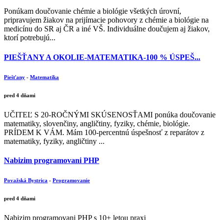
Ponúkam doučovanie chémie a biológie všetkých úrovní,
pripravujem žiakov na prijímacie pohovory z chémie a biológie na
medicínu do SR aj ČR a iné VŠ. Individuálne doučujem aj žiakov,
ktorí potrebujú...
PIEŠŤANY A OKOLIE-MATEMATIKA-100 % ÚSPEŠ...
Piešťany
-
Matematika
pred 4 dňami
UČITEĽ S 20-ROČNÝMI SKÚSENOSŤAMI ponúka doučovanie
matematiky, slovenčiny, angličtiny, fyziky, chémie, biológie.
PRÍDEM K VÁM. Mám 100-percentnú úspešnosť z reparátov z
matematiky, fyziky, angličtiny ...
Nabizim programovani PHP
Považská Bystrica
-
Programovanie
pred 4 dňami
Nabizim programovani PHP s 10+ letou praxi