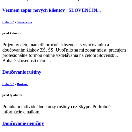
Vezmem zopár nových klientov - SLOVENČIN...
Celá SR
-
Slovenčina
pred 4 dňami
Príjemný deň, mám dlhoročné skúsenosti s vyučovaním a
doučovanim žiakov ZŠ, ŠS. Uvoľnilo sa mi zopár miest, pracujem
profesionálne formou online vzdelávania na celom Slovensku.
Bohaté skúsenosti mám ...
Doučovanie ruštiny
Celá SR
-
Ruština
pred týždňom
Ponúkam individuálne kurzy ruštiny cez Skype. Podrobné
informácie emailom.
Doučovanie nemčiny