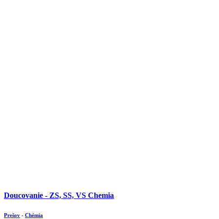
Doucovanie - ZS, SS, VS Chemia
Prešov
-
Chémia