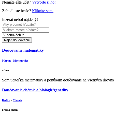
Nemáte ešte účet?
Vytvorte si ho!
Zabudli ste heslo?
Kliknite sem.
Inzerát nebol nájdený!
Nájsť doučovanie
Doučovanie matematiky
Martin
-
Matematika
včera
Som učiteľka matematiky a ponúkam doučovanie na všetkých úrovniac
Doučovanie chémie a biológie/genetiky
Košice
-
Chémia
pred 2 dňami