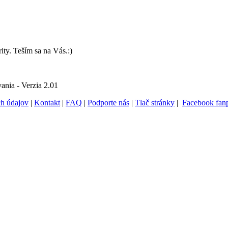
ity. Teším sa na Vás.:)
ania - Verzia 2.01
ch údajov
|
Kontakt
|
FAQ
|
Podporte nás
|
Tlač stránky
|
Facebook fan