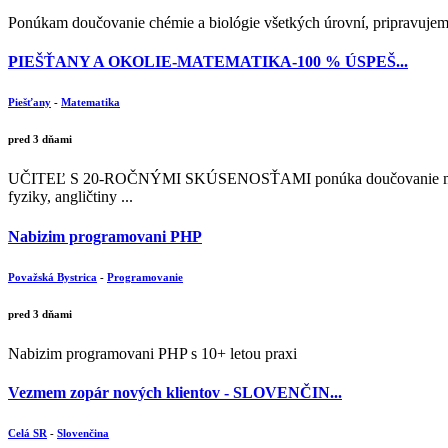
Ponúkam doučovanie chémie a biológie všetkých úrovní, pripravujem ž
PIEŠŤANY A OKOLIE-MATEMATIKA-100 % ÚSPEŠ...
Piešťany
-
Matematika
pred 3 dňami
UČITEĽ S 20-ROČNÝMI SKÚSENOSŤAMI ponúka doučovanie matematik
fyziky, angličtiny ...
Nabizim programovani PHP
Považská Bystrica
-
Programovanie
pred 3 dňami
Nabizim programovani PHP s 10+ letou praxi
Vezmem zopár nových klientov - SLOVENČIN...
Celá SR
-
Slovenčina