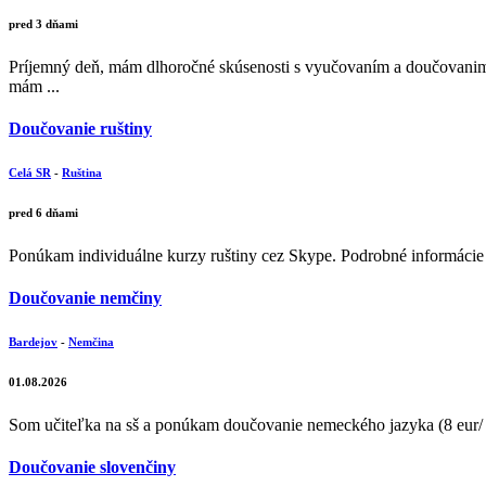
pred 3 dňami
Príjemný deň, mám dlhoročné skúsenosti s vyučovaním a doučovanim 
mám ...
Doučovanie ruštiny
Celá SR
-
Ruština
pred 6 dňami
Ponúkam individuálne kurzy ruštiny cez Skype. Podrobné informácie
Doučovanie nemčiny
Bardejov
-
Nemčina
01.08.2026
Som učiteľka na sš a ponúkam doučovanie nemeckého jazyka (8 eur/ 45
Doučovanie slovenčiny