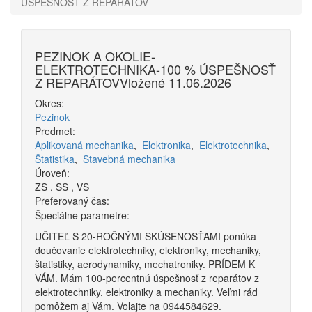
ÚSPEŠNOSŤ Z REPARÁTOV
PEZINOK A OKOLIE-
ELEKTROTECHNIKA-100 % ÚSPEŠNOSŤ
Z REPARÁTOV
Vložené 11.06.2026
Okres:
Pezinok
Predmet:
Aplikovaná mechanika
,
Elektronika
,
Elektrotechnika
,
Štatistika
,
Stavebná mechanika
Úroveň:
ZŠ
,
SŠ
,
VŠ
Preferovaný čas:
Špeciálne parametre:
UČITEĽ S 20-ROČNÝMI SKÚSENOSŤAMI ponúka
doučovanie elektrotechniky, elektroniky, mechaniky,
štatistiky, aerodynamiky, mechatroniky. PRÍDEM K
VÁM. Mám 100-percentnú úspešnosť z reparátov z
elektrotechniky, elektroniky a mechaniky. Veľmi rád
pomôžem aj Vám. Volajte na 0944584629.